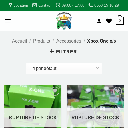
Passer
Location
Contact
09:00 - 17:00
0558 15 18 29
au
contenu
0
Accueil
/
Produits
/
Accessories
/
Xbox One x/s
FILTRER
Ajouter
Ajouter
à la liste
à la liste
d’envies
d’envies
RUPTURE DE STOCK
RUPTURE DE STOCK