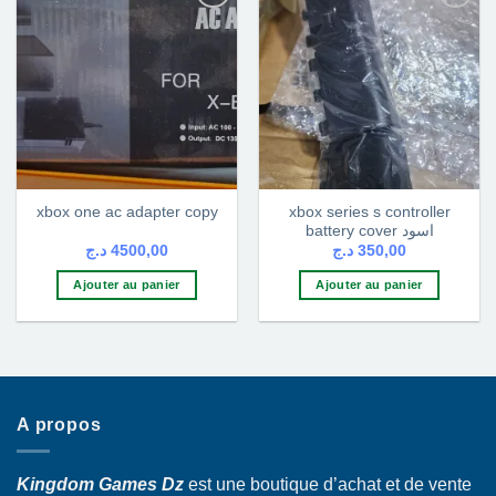
Ajouter
Ajouter
à la liste
à la liste
d’envies
d’envies
xbox series s controller
xbox one ac adapter copy
battery cover اسود
د.ج
4500,00
د.ج
350,00
Ajouter au panier
Ajouter au panier
A propos
Kingdom Games Dz
est une boutique d’achat et de vente