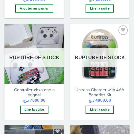
Ajouter au panier
Lire la suite
Ajouter
Ajouter
à la liste
à la liste
d’envies
d’envies
RUPTURE DE STOCK
RUPTURE DE STOCK
Controller xbxo one s
Uniross Charger with 4AA
orignal
Batteries Kit
د.ج
7800,00
د.ج
4000,00
Lire la suite
Lire la suite