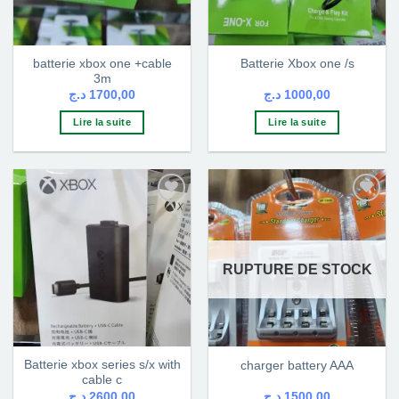
batterie xbox one +cable
Batterie Xbox one /s
3m
د.ج
1700,00
د.ج
1000,00
Lire la suite
Lire la suite
Ajouter
Ajouter
à la liste
à la liste
d’envies
d’envies
RUPTURE DE STOCK
Batterie xbox series s/x with
charger battery AAA
cable c
د.ج
2600,00
د.ج
1500,00