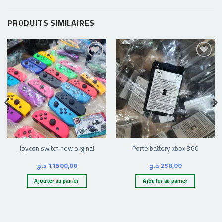
PRODUITS SIMILAIRES
Ajouter
Ajouter
à la liste
à la liste
d’envies
d’envies
Joycon switch new orginal
Porte battery xbox 360
د.ج
11500,00
د.ج
250,00
Ajouter au panier
Ajouter au panier