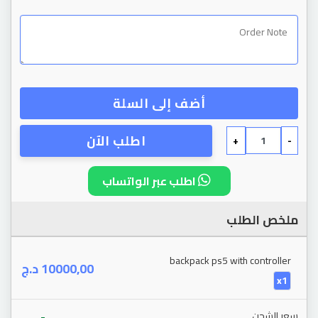
أضف إلى السلة
اطلب الآن
+
-
اطلب عبر الواتساب
ملخص الطلب
backpack ps5 with controller
د.ج
10000,00
x1
-
سعر الشحن