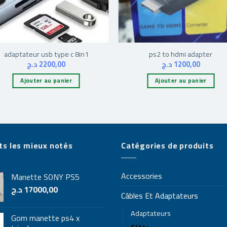
adaptateur usb type c 8in1
ps2 to hdmi adapter
د.ج
2200,00
د.ج
1200,00
Ajouter au panier
Ajouter au panier
ts les mieux notés
Catégories de produits
Accessories
Manette SONY PS5
د.ج
17000,00
Câbles Et Adaptateurs
Adaptateurs
Gom manette ps4 x