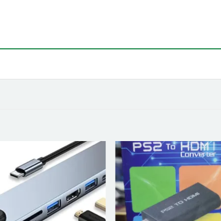
Ajouter
Ajou
à la liste
à la l
d’envies
d’en