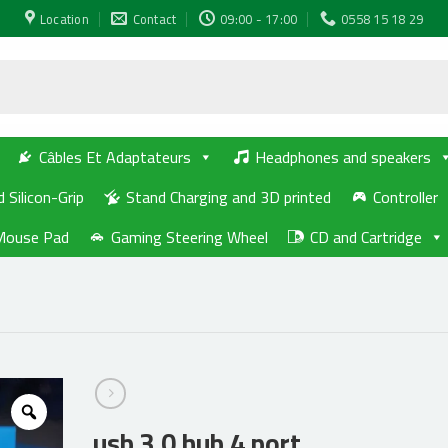
Location
Contact
09:00 - 17:00
0558 15 18 29
Câbles Et Adaptateurs
Headphones and speakers
d Silicon-Grip
Stand Charging and 3D printed
Controller
Mouse Pad
Gaming Steering Wheel
CD and Cartridge
usb 3.0 hub 4 port