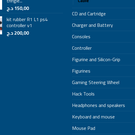
tringle...
Câble
د.ج
150,00
CD and Cartridge
kit rubber R1 L1 ps4
Charger and Battery
controller v1
د.ج
200,00
Consoles
Controller
Figurine and Silicon-Grip
Figurines
Gaming Steering Wheel
Hack Tools
Headphones and speakers
Keyboard and mouse
Mouse Pad