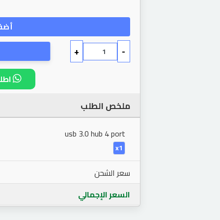
أضف 
+
-
اطلب
ملخص الطلب
usb 3.0 hub 4 port
x1
سعر الشحن
السعر الإجمالي