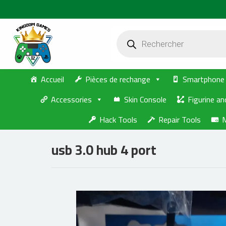
Passer
au
contenu
Recherche
de
produits
Accueil
Pièces de rechange
Smartphone
Accessories
Skin Console
Figurine an
Hack Tools
Repair Tools
usb 3.0 hub 4 port