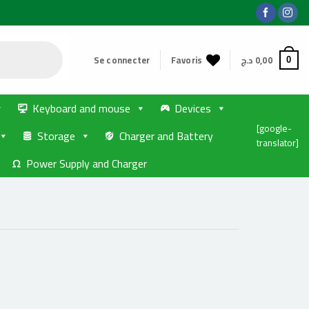
Se connecter
Favoris
د.ج
0,00
0
Keyboard and mouse
Devices
[google-
Storage
Charger and Battery
translator]
Power Supply and Charger