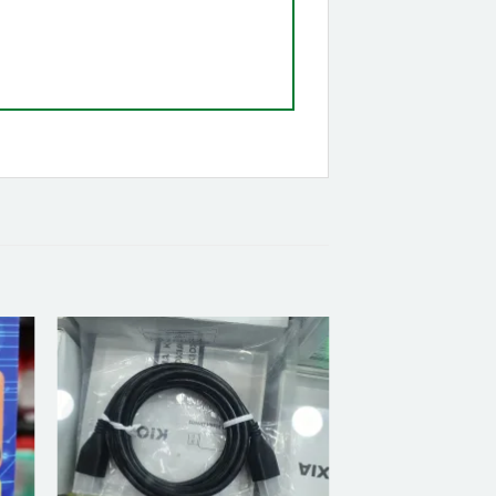
ter
Ajouter
iste
à la liste
vies
d’envies