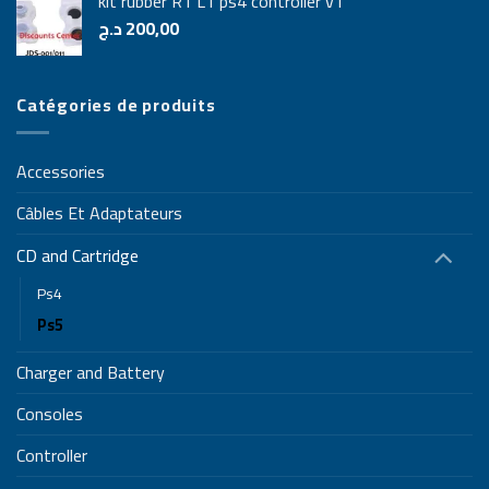
kit rubber R1 L1 ps4 controller v1
د.ج
200,00
Catégories de produits
Accessories
Câbles Et Adaptateurs
CD and Cartridge
Ps4
Ps5
Charger and Battery
Consoles
Controller