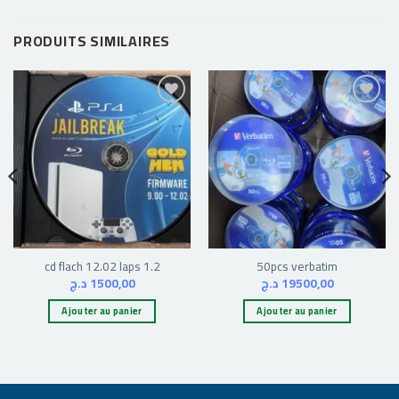
PRODUITS SIMILAIRES
Ajouter
Ajouter
à la liste
à la liste
d’envies
d’envies
cd flach 12.02 laps 1.2
50pcs verbatim
د.ج
1500,00
د.ج
19500,00
Ajouter au panier
Ajouter au panier