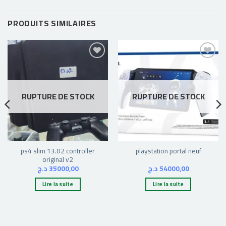
PRODUITS SIMILAIRES
Ajouter
Ajouter
à la liste
à la liste
d’envies
d’envies
RUPTURE DE STOCK
RUPTURE DE STOCK
ps4 slim 13.02 controller
playstation portal neuf
original v2
د.ج
35000,00
د.ج
54000,00
Lire la suite
Lire la suite