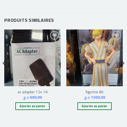
PRODUITS SIMILAIRES
Ajouter
Ajouter
à la liste
à la liste
d’envies
d’envies
ac adapter 12v 1A
figurine 80
د.ج
600,00
د.ج
1300,00
Ajouter au panier
Ajouter au panier