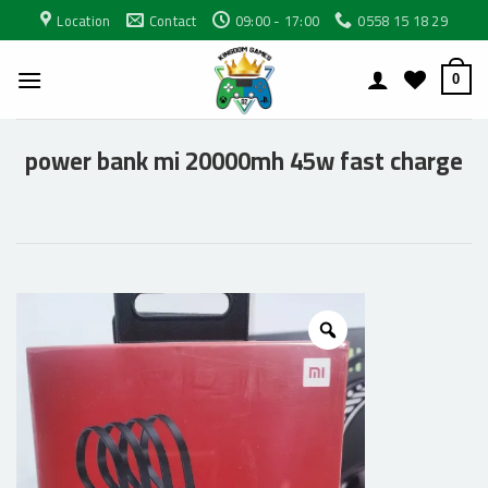
Passer
Location
Contact
09:00 - 17:00
0558 15 18 29
au
contenu
0
power bank mi 20000mh 45w fast charge