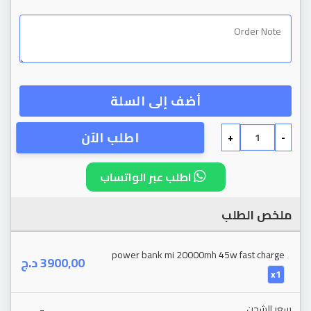
أضف إلى السلة
اطلب الآن
+
-
اطلب عبر الواتساب
ملخص الطلب
power bank mi 20000mh 45w fast charge
د.ج
3900,00
x1
-
سعر الشحن