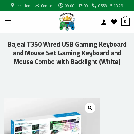
Passer
Location
Contact
09:00 - 17:00
0558 15 18 29
au
contenu
0
Bajeal T350 Wired USB Gaming Keyboard
and Mouse Set Gaming Keyboard and
Mouse Combo with Backlight (White)