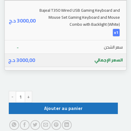
Bajeal T350 Wired USB Gaming Keyboard and
Mouse Set Gaming Keyboard and Mouse
د.ج
3000,00
Combo with Backlight (White)
x1
-
سعر الشحن
د.ج
3000,00
السعر الإجمالي
quantité de Bajeal T350 Wired USB Gaming Keyboard and Mous
Ajouter au panier