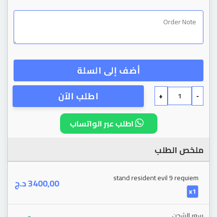
أضف إلى السلة
اطلب الآن
+
-
اطلب عبر الواتساب
ملخص الطلب
stand resident evil 9 requiem
د.ج
3400,00
x1
-
سعر الشحن