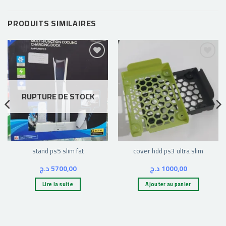
PRODUITS SIMILAIRES
Ajouter
Ajouter
à la liste
à la liste
d’envies
d’envies
RUPTURE DE STOCK
stand ps5 slim fat
cover hdd ps3 ultra slim
د.ج
5700,00
د.ج
1000,00
Lire la suite
Ajouter au panier